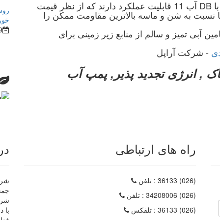
پمپ های شناور خورشیدی تا عمق 200 متر با DB آب 11 قابلیت عملکرد دارند که از نظر قیمت
روش
ها نسبت به شن و ماسه بالاترین مقاومت ممکن را
خور
9
 آبی تمیز و سالم از منابع زیر زمینی برای
ی
- شرکت آراپل
ک , انرژی تجدید پذیر, پمپ آب
راه های ارتباطی
در
(026) 36133
: تلفن
شرکت
(026) 34208006
: تلفن
شرک
(026) 36133
: تلفکس
با د
فعا