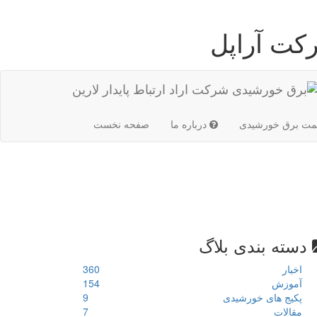
کت آراپل
(current)
مت برق خورشیدی
درباره ما
صفحه نخست
دسته بندی بلاگ
اخبار
360
آموزش
154
پکیج های خورشیدی
9
مقالات
7