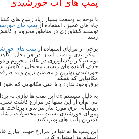
پمپ های آب خورشیدی
با توجه به وسعت بسیار زیاد زمین های ک
چاه های عمیق، استفاده از
پمپ های خورشی
توسعه کشاورزی در مناطق محروم و کاهش 
رسد.
برخی از مزایای استفاده از
پمپ های خورشی
- پیکر بندی و نصب آسان در هر محل - کاه
توسعه کار وکشاورزی در نقاط محروم و دور 
حذف آلاینده های زیست محیطی - کاهش بسیار
خورشیدی بهترین و مطمئن ترین و به صرفه
مکانهایی که شبکه
برق وجود ندارد و یا حتی مکانهایی که هنوز ا
به دلیل سیستم dc این پمپ ها نیازی به پرداخت هزینه های برق ماهانه وجود ندارد.
می توان از این پمپها در مزارع کاشت سبز
روشنایی برق مورد نیاز نیز بدون پرداخت هزی
کمترین پلیت های پمپ کنند .
این پمپ ها نه تنها در مزارع جهت آبیاری قاب
احشام نیز استفاده کرد.