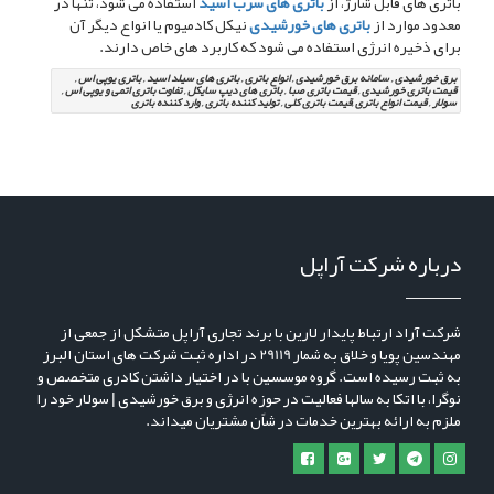
باتری های قابل شارژ، از
باتری های سرب اسید
استفاده می شود، تنها در
معدود موارد از
باتری های خورشیدی
نیکل کادمیوم یا انواع دیگر آن
برای ذخیره انرژی استفاده می شود که کاربرد های خاص دارند.
برق خورشیدی , سامانه برق خورشیدی , انواع باتری , باتری های سیلد اسید , باتری یوپی اس ,
قیمت باتری خورشیدی , قیمت باتری صبا , باتری های دیپ سایکل , تفاوت باتری اتمی و یوپی اس ,
سولار , قیمت انواع باتری ,قیمت باتری کلی , تولید کننده باتری , وارد کننده باتری
درباره شرکت آراپل
شرکت آراد ارتباط پایدار لارین با برند تجاری آراپل متشکل از جمعی از
مهندسین پویا و خلاق به شمار 29119 در اداره ثبت شرکت های استان البرز
به ثبت رسیده است. گروه موسسین با در اختیار داشتن کادری متخصص و
نوگرا، با اتکا به سالها فعالیت در حوزه انرژی و برق خورشیدی | سولار خود را
ملزم به ارائه بهترین خدمات در شاًن مشتریان میداند.