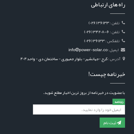
راه های ارتباطی
: تلفن
(026) 36133
: تلفن
(026) 34208006
: تلفکس
(026) 36133
ایمیل :
power-solar.co
info
آدرس :
کرج -جهانشهر- بلوار جمهوری - ساختمان دی - واحد404
خبرنامه چیست!
با عضویت در خبرنامه از بروز ترین اخبار مطلع شوید.
رایانامه
ثبت نام