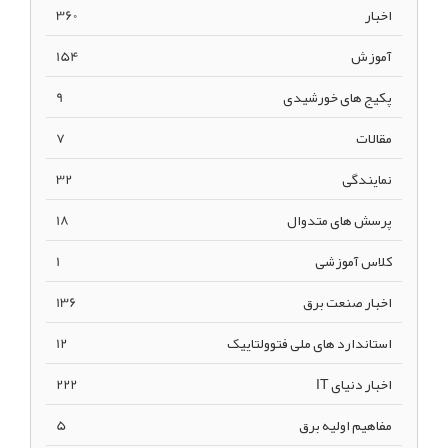
اخبار
360
آموزش
154
پکیج های خورشیدی
9
مقالات
7
نمایندگی
32
پرسش های متدوال
18
کلاس آموزشی
1
اخبار صنعت برق
136
استاندارد های ملی فتوولتاییک
12
اخبار دنیای IT
222
مفاهیم اولیه برق
5