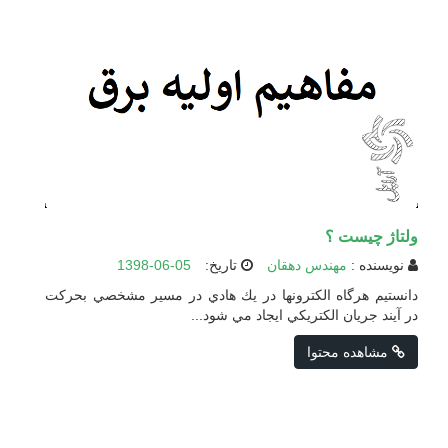
ولتاژ چیست ؟
نویسنده :
مهندس دهقان
تاریخ:
1398-06-05
دانستيم هرگاه الكترونها در يك هادي در مسير مشخصي بحركت
در آيند جريان الكتريكي ايجاد مي شود...
مشاهده محتوا