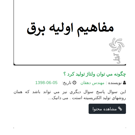
چگونه مي توان ولتاژ تولید كرد ؟
نویسنده :
مهندس دهقان
تاریخ:
1398-06-05
اين سوال پاسخ سوال ديگري نيز مي تواند باشد كه همان
روشهاي توليد الكتريسيته استت . می دانیک...
مشاهده محتوا