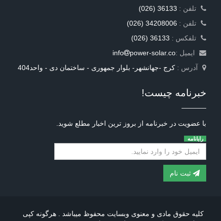
: تلفن
(026) 36133
: تلفن
(026) 34208006
: تلفکس
(026) 36133
ایمیل :
power-solar.co
info
آدرس :
کرج -جهانشهر- بلوار جمهوری - ساختمان دی - واحد404
خبرنامه چیست!
با عضویت در خبرنامه از بروز ترین اخبار مطلع شوید.
رایانامه
ثبت نام
کلیه حقوق مادی و معنوی وبسایت محفوظ میباشد . هرگونه کپی