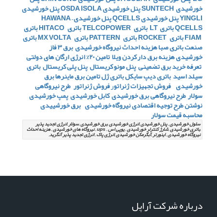
خورشیدی SUNTECH
پنل خورشیدی OSDA ISOLA
پنل خورشیدی
YINGLI
پنل خورشیدی QCELLS
پنل خورشیدی HAWANA –
QCELLS
باتری LT
باتری TELCOPOWER
باتری HITACO
باتری
FIAM
باتری ROCKET
باتری PATTERN
باتری MX VOLTA
باتری
صنعت
باتری صبا
هزینه احداث نیروگاه خورشیدی
برق 3 فاز
خورشیدی
هزینه برق دار کردن ویلا
تامین 20% انرژی ارگان های دولتی
تعرفه خرید برق تضمینی
پنل مونو کریستال
پنل پلی کریستال
باتری
سیلد اسید
باتری دیپ سایکل
باتری ژل
تامین برق ماینرها برق
خورشیدی
فروش تجهیزات ژنراتو
ر
فروش ژنراتور
طرح نیروگاهی
سولار
طرح نیروگاهی برق خورشیدی
کابل خورشیدی
پمپ خورشیدی
نوشتن طرح توجیه اقتصادی نیروگاه خورشیدی
برق خورشییدی
محاسبه قیمت سولار
سلول خورشیدی , پنل خورشیدی ,انرژی خورشیدی ,برق خورشیدی ,سولار ,انرژی تجدید پذیر
,باتری خورشیدی ,شارژ کنترلر خورشیدی , یوپی اس , ups , نیروگاه های خورشیدی , هزینه احداث
نیروگاه خورشیدی , اینورتر ,آبگرمکن خورشیدی ,انرژی پاک , انرژِی تجدید پذیر آنگرید,
درباره شرکت آراپل