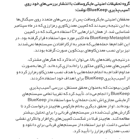
گروه تحقیقات امنیتی مایکروسافت با انتشار بررسی‌های خود روی
آسیب‌پذیری BlueKeep نوشت:
محققان امنیتی مایکروسافت پس از بررسی‌های متعدد روی سیگنال‌ها
به این نتیجه رسیدند که کمپین معدن‌کاوری رمزارزی که در ماه سپتامبر
شناسایی شد، از همان ابزارهایی C2 استفاده می‌کند که در کمپین
BlueKeep Metasploit ماه اکتبر مورد سوءاستفاده قرار گرفته بود. در
این اقدام‌ها، حمله‌هایی که منجر به ازکارافتادن سیستم‌ها نمی‌شدند
نیز برای نصب معدن‌کاوهای بیت‌کوین صورت گرفته بودند.
درنتیجه‌ی یافته‌های بالا، می‌توان ادعا کرد که هکرهای مشترک،
کمپبن‌های معدن‌کاوی مذکور را راه‌اندازی کرده‌اند. آن‌ها به‌صورت
مداوم اقدام به انجام حمله‌هایی با هدف نصب معدن‌کاو رمزارز کرده و
از آسیب‌پذیری BlueKeep برای اهداف خود استفاده کردند.
کوین بیمونت که به‌عنوان محقق مستقل، بررسی آسیب‌پذیری
BlueKeep را انجام می‌داد،‌ تأیید کرد که تقریبا تمامی سیستم‌های
آزمایشی مجازی‌اش تحت حمله‌ای با سوءاستفاده از BlueKeep
بوده‌اند. او از محقق دیگری به‌نام مارکوس هاچینز درخواست کرد تا
گزارش‌های ثبت‌شده در سیستم‌های قربانی را برای تحلیل بیشتر
مطالعه کند. هاچینز قبلا در شکست کمپین‌های باج‌افزار واناکرای نقشی
اساسی داشت. او نیز استفاده از سیستم‌های قربانی برای دانلود و
نصب معدن‌کاو رمزارز را تأیید کرد.