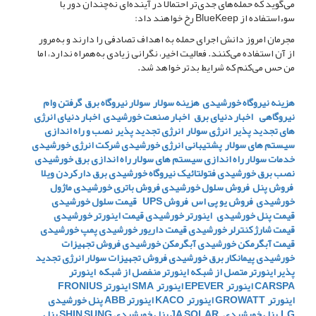
می‌گوید که حمله‌های جدی‌تر احتمالا در آینده‌ای نه‌چندان دور با
سوءاستفاده از BlueKeep رخ خواهند داد:
مجرمان امروز دانش اجرای حمله به اهداف تصادفی را دارند و به‌مرور
از آن استفاده می‌کنند. فعالیت اخیر، نگرانی زیادی به‌همراه ندارد، اما
من حس می‌کنم که شرایط بدتر خواهد شد.
هزینه نیروگاه خورشیدی
هزینه سولار
سولار
نیروگاه برق
گرفتن وام
نیروگاهی
اخبار دنیای برق
اخبار صنعت خورشیدی
اخبار دنیای انرژی
های تجدید پذیر
انرژی سولار
انرژی تجدید پذیر
نصب و راه اندازی
سیستم های سولار
پشتیبانی انرژی خورشیدی
شرکت انرژی خورشیدی
خدمات سولار
راه اندازی سیستم های سولار
راه اندازی برق خورشیدی
نصب برق خورشیدی
فتولتائیک
نیروگاه خورشیدی
برق دار کردن ویلا
فروش پنل
فروش سلول خورشیدی
فروش باتری خورشیدی
ماژول
خورشیدی
فروش یو پی اس
فروش UPS
قیمت سلول خورشیدی
قیمت پنل خورشیدی
اینورتر خورشیدی
قیمت اینورتر خورشیدی
قیمت شارژ کنترلر خورشیدی
قیمت داریور خورشیدی
پمپ خورشیدی
قیمت آبگرمکن خورشیدی
آبگرمکن خورشیدی
فروش تجهیزات
خورشیدی
پیمانکار برق خورشیدی
فروش تجهیزات سولار
انرژی تجدید
پذیر
اینورتر متصل از شبکه
اینورتر منفصل از شبکه
اینورتر
CARSPA
اینورتر EPEVER
اینورتر SMA
اینورتر FRONIUS
اینورتر GROWATT
اینورتر KACO
اینورتر ABB
پنل خورشیدی
LG
پنل خورشیدی JA SOLAR
پنل خورشیدی SHIN SUNG
پنل