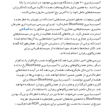
آسیب‌پذیری ۷۰۰ هزار دستگاه ویندوزی موجود در اینترنت را بالا
می‌دانند. به همین دلیل مایکروسافت مجددا تأکید می‌کند که کاربران،
سیستم‌های عامل‌ خود را با آخرین پچ امنیتی به‌روزرسانی کنند.
کوین بیمونت، محقق امنیتی مستقلی است که در توییتر به خطر مجدد
آسیب‌پذیری BlueKeep اشاره کرد. او برای بررسی بهره‌برداری مجرمان
سایبری، سیستم‌‌هایی مجازی با آسیب‌پذیری مذکور را به
شبکه‌
ی
اینترنت متصل کرد. در ماه‌های گذشته، فعالیت زیادی در سیستم‌های
آسیب‌پذیر مجازی دیده نشد، اما اخیرا حمله‌هایی به آن‌ها انجام شده
است که برخی از سیستم‌ها را از دسترس خارج کرد. همان‌طور که گفته
شد، اکثر حمله‌ها با هدف سوءاستفاده از سیستم قربانی برای
معدن‌کاوی رمزارز انجام شده‌اند.
بررسی‌های اخیر نشان می‌دهد که هیچ‌گونه نصب باج‌افزار یا بدافزار
دیگر، به‌جز معدن‌کاوهای رمزارز با آسیب‌پذیری BlueKeep رخ نداده
است. با این‌حال مایکروسافت هشدار می‌دهد که در آینده حمله‌های
خطرناک‌تری از همین مسیر انجام خواهد شد. ردموندی‌ها در توییت
هشدارآمیزی نوشتند: «آسیب‌پذیری BlueKeep احتمالا برای
کاربردهای اثرگذارتر و مخرب‌تر از معدن‌کاوی رمزارز استفاده خواهد
شد. درحال حاضر تنها معدن‌کاوهای رمزارز با استفاده از این
آسیب‌پذیری نصب می‌شوند، اما ما نیز در ارتباط با خطرناک و بزرگ بودن
BlueKeep با جامعه‌ی محققان امنیتی هم‌عقیده هستیم. هرچه
سریع‌تر نسبت به نصب پچ امنیتی برای سرویس RDP اقدام کنید.»