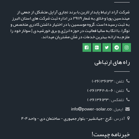
شرکت آراد ارتباط پایدار لارین با برند تجاری آراپل متشکل از جمعی از
مهندسین پویا و خلاق به شمار 29119 در اداره ثبت شرکت های استان البرز
به ثبت رسیده است. گروه موسسین با در اختیار داشتن کادری متخصص و
نوگرا، با اتکا به سالها فعالیت در حوزه انرژی و برق خورشیدی | سولار خود را
ملزم به ارائه بهترین خدمات در شاًن مشتریان میداند.
راه های ارتباطی
: تلفن
(026) 36133
: تلفن
(026) 34208006
: تلفکس
(026) 36133
ایمیل :
power-solar.co
info
آدرس :
کرج -جهانشهر- بلوار جمهوری - ساختمان دی - واحد404
خبرنامه چیست!