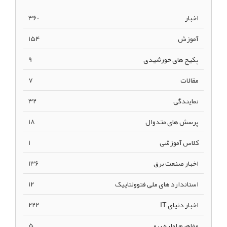
اخبار
360
آموزش
154
پکیج های خورشیدی
9
مقالات
7
نمایندگی
32
پرسش های متدوال
18
کلاس آموزشی
1
اخبار صنعت برق
136
استاندارد های ملی فتوولتاییک
12
اخبار دنیای IT
222
مفاهیم اولیه برق
5