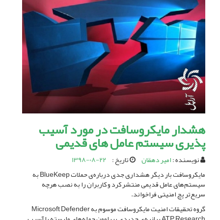
هشدار مایکروسافت در مورد آسیب
پذیری سیستم عامل های قدیمی
نویسنده :
امیر دهقان
تاریخ :
1398-08-22
مایکروسافت بار دیگر هشداری جدی درباره‌ی حملات BlueKeep به
سیستم‌های عامل‌ قدیمی منتشر کرد و کاربران را به نصب هرچه
سریع‌تر پچ امنیتی فراخواند.
گروه تحقیقات امنیت مایکروسافت موسوم به Microsoft Defender
ATP Research بیانیه‌ی جدیدی پیرامون حمله‌های وابسته با آسیب