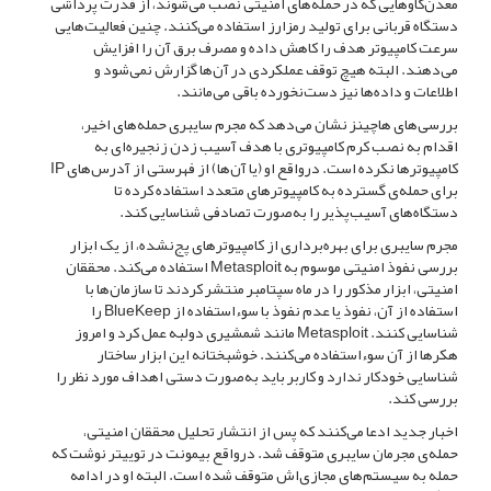
معدن‌کاوهایی که در حمله‌های امنیتی نصب می‌شوند، از قدرت پرداشی
دستگاه قربانی برای تولید رمزارز استفاده می‌کنند. چنین فعالیت‌هایی
سرعت کامپیوتر هدف را کاهش داده و مصرف برق آن را افزایش
می‌دهند. البته هیچ توقف عملکردی در آن‌ها گزارش نمی‌شود و
اطلاعات و داده‌ها نیز دست‌نخورده باقی می‌مانند.
بررسی‌های هاچینز نشان می‌دهد که مجرم سایبری حمله‌های اخیر،
اقدام به نصب کرم کامپیوتری با هدف آسیب زدن زنجیره‌ای به
کامپیوترها نکرده است. درواقع او (یا آن‌ها) از فهرستی از آدرس‌های IP
برای حمله‌ی گسترده به کامپیوترهای متعدد استفاده کرده تا
دستگاه‌های آسیب‌پذیر را به‌صورت تصادفی شناسایی کند.
مجرم سایبری برای بهره‌برداری از کامپیوترهای پج‌نشده، از یک ابزار
بررسی نفوذ امنیتی موسوم به Metasploit استفاده می‌کند. محققان
امنیتی، ابزار مذکور را در ماه سپتامبر منتشر کردند تا سازمان‌ها با
استفاده از آن، نفوذ یا عدم نفوذ با سوءاستفاده از BlueKeep را
شناسایی کنند. Metasploit مانند شمشیری دولبه عمل کرد و امروز
هکرها از آن سوءاستفاده می‌کنند. خوشبختانه این ابزار ساختار
شناسایی خودکار ندارد و کاربر باید به‌صورت دستی اهداف مورد نظر را
بررسی کند.
اخبار جدید ادعا می‌کنند که پس از انتشار تحلیل محققان امنیتی،
حمله‌ی مجرمان سایبری متوقف شد. درواقع بیمونت در توییتر نوشت که
حمله به سیستم‌‌های مجازی‌اش متوقف شده است. البته او در ادامه