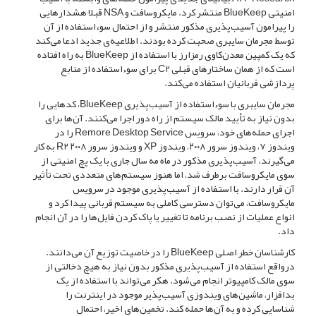
امنیتی BlueKeep منتشر کرد. مایکروسافت و NSA قبلا هشدارهایی
را پیرامون آسیب‌پذیری مذکور منتشر و از احتمال سوءاستفاده از آن
توسط مجرمان سایبری صحبت کرده بودند. اطلاعیه‌ی جدید ادعا می‌کند
که یک کمپین معدن‌کاوی رمزارز با استفاده از BlueKeep به راه افتاده
است که از همان ساختارهای قبلی C2 برای سوءاستفاده از منابع
پردازشی قربانیان استفاده می‌کند.
مجرمان سایبری با سوءاستفاده از آسیب‌پذیری BlueKeep، کدهایی را
بدون نیاز به تأیید مالک سیستم از راه دور اجرا می‌کنند. آن‌ها برای
اجرای حمله‌های خود، سرویس Remore Desktop Service را در
ویندوز ۷، ویندوز سرور ۲۰۰۸، ویندوز XP و ویندوز سرور ۲۰۰۸ R2 به کار
می‌گیرند. آسیب‌پذیری مذکور در ماه مه سال جاری با یک پچ امنیتی از
سوی مایکروسافت برطرف شد، اما هنوز سیستم‌‌های متعددی تحت تأثیر
آن قرار دارند. با استفاده از آسیب‌پذیری موجود در سرویس
مایکروسافت، می‌توان دسترسی کاملی به سیستم قربانی پیدا کرد و
انواع عملیات از نصب برنامه تا تغییر یا پاک کردن فایل‌ها را در آن انجام
داد.
کارشناسان خطر اصلی BlueKeep را در خاصیت توزیع آن می‌دانند.
درواقع استفاده از آسیب‌پذیری مذکور بدون نیاز به هیچ دخالتی از
سوی مالک کامپیوتر انجام می‌شود. هکر می‌تواند با استفاده از یک
بدافزار، ماشین‌های ویندوزی آسیب‌پذیر موجود در اینترنت را
شناسایی کرده و به آن‌ها حمله کند. تخمین‌های اخیر، احتمال