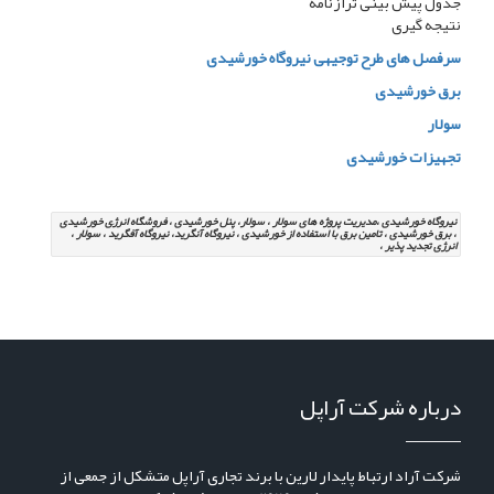
جدول پیش بینی ترازنامه
نتیجه گیری
سرفصل های طرح توجیهی نیروگاه خورشیدی
برق خورشیدی
سولار
تجهیزات خورشیدی
نیروگاه خورشیدی ،مدیریت پروژه های سولار ، سولار، پنل خورشیدی ، فروشگاه انرژِی خورشیدی
، برق خورشیدی ، تامین برق با استفاده از خورشیدی ، نیروگاه آنگرید، نیروگاه آفگرید ، سولار ،
انرژی تجدید پذیر ،
درباره شرکت آراپل
شرکت آراد ارتباط پایدار لارین با برند تجاری آراپل متشکل از جمعی از