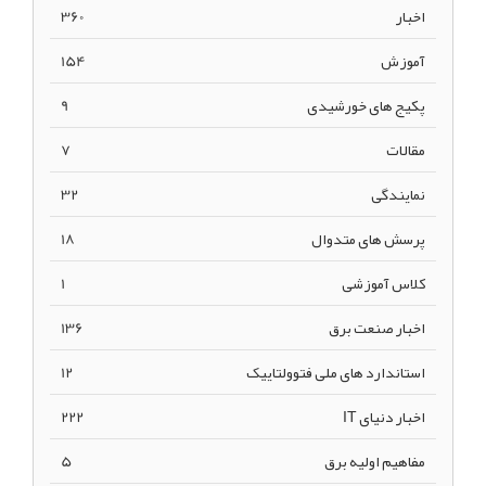
اخبار
360
آموزش
154
پکیج های خورشیدی
9
مقالات
7
نمایندگی
32
پرسش های متدوال
18
کلاس آموزشی
1
اخبار صنعت برق
136
استاندارد های ملی فتوولتاییک
12
اخبار دنیای IT
222
مفاهیم اولیه برق
5