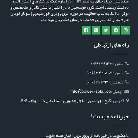
مهندسین پویا و خلاق به شمار 29119 در اداره ثبت شرکت های استان البرز
به ثبت رسیده است. گروه موسسین با در اختیار داشتن کادری متخصص و
نوگرا، با اتکا به سالها فعالیت در حوزه انرژی و برق خورشیدی | سولار خود را
ملزم به ارائه بهترین خدمات در شاًن مشتریان میداند.
راه های ارتباطی
: تلفن
(026) 36133
: تلفن
(026) 34208006
: تلفکس
(026) 36133
ایمیل :
power-solar.co
info
آدرس :
کرج -جهانشهر- بلوار جمهوری - ساختمان دی - واحد404
خبرنامه چیست!
با عضویت در خبرنامه از بروز ترین اخبار مطلع شوید.