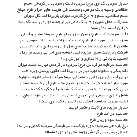
جدول سرمایه گذاری طرح( سرمایه ثابت و سرمایه در گردش – سهم
متقاضی و سهم بانک در هردو قسمت)کل هزینه های اجرای طرح، مبلغ
سهم متقاضی، سهم وام، نرخ کارمزد، دوران بازپرداخت، کل دوران
مشارکت، محل تامین وام، بانک عامل نیز از جمله مواردی است که باید
در این قسمت ذکر شود.
اقلام سرمایه ثابت طرح( زمین محل اجرای طرح، محوطه سازی و فضای
سبز، ساختمان مورد نیاز طرح، نصب تجهیزات و تاسیسات عمومی طرح،
ماشین آلات خط تولید، هزینه های قبل از بهره برداری مانند تاسیس
شرکت و دریافت مجوز، هزینه تهیه نقشه های اجرایی و عقد قرارداد
تسهیلات بانکی، راه اندازی و آموزش و…)
محاسبه سرمایه در گردش طرح( سرمایه در گردش عبارت است، میزان
نقدینگی یا تنخواه مورد نیاز برای پرداخت حقوق پرسنل و پرداخت
نهایی آب بهای برق و انرژی مصرفی، بیمه شرکت و سایر ملزومات اولیه
مورد نیاز که باید در یک دوره در اختیار مدیر طرح قرار داشته باشد و
برای یک دوره باید به صورت تفکیک شده برآورد گردد که به ترتیب
شامل انرژی مصرفی طرح ،نیروی انسانی مورد نیاز طرح، هزینه های مواد
اولیه مصرف، محاسبه استهلاک و تعمیر و نگهداری است)
جدول هزینه های ثابت و متغیر تولید
محاسبه در آمد طرح
محاسبه سود و زیان طرح
نرخ بازدهی سرمایه ( دوره بازگشت سرمایه، کل سرمایه گذاری سرانه)
جدول پیش بینی گردش وجوه نقدی در دوره ۵ساله