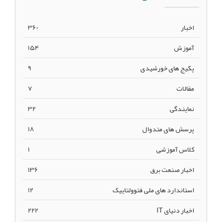
اخبار
360
آموزش
154
پکیج های خورشیدی
9
مقالات
7
نمایندگی
32
پرسش های متدوال
18
کلاس آموزشی
1
اخبار صنعت برق
136
استاندارد های ملی فتوولتاییک
12
اخبار دنیای IT
222