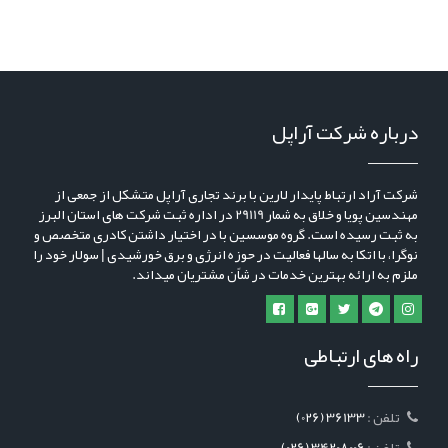
درباره شرکت آراپل
شرکت آراد ارتباط پایدار لارین با برند تجاری آراپل متشکل از جمعی از
مهندسین پویا و خلاق به شمار 29119 در اداره ثبت شرکت های استان البرز
به ثبت رسیده است. گروه موسسین با در اختیار داشتن کادری متخصص و
نوگرا، با اتکا به سالها فعالیت در حوزه انرژی و برق خورشیدی | سولار خود را
ملزم به ارائه بهترین خدمات در شاًن مشتریان میداند.
راه های ارتباطی
: تلفن
(026) 36133
: تلفن
(026) 34208006