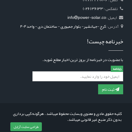
: تلفکس
(026) 36133
ایمیل :
power-solar.co
info
آدرس :
کرج -جهانشهر- بلوار جمهوری - ساختمان دی - واحد404
خبرنامه چیست!
با عضویت در خبرنامه از بروز ترین اخبار مطلع شوید.
رایانامه
ثبت نام
کلیه حقوق مادی و معنوی وبسایت محفوظ میباشد . هرگونه کپی برداری
بدون ذکر منبع غیر قانونی میباشد.
طراحی سایت آراپل