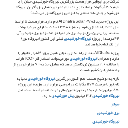
شرکت برق ابوظبی قرارهست بزرگترین نیروگاه خورشیدی جهان را با
ظرفیت 2 گیگاوات راه اندازی کند (البته رکوردفعلی بزرگترین نیروگاه
خورشیدی جهان هم متعلق به ابوظبی و نیروگاه نور می‌باشد)
‏این پروژه جدید که Al Dhafra Solar PV نام دارد، قرارهست تا اواسط
سال 2022 راه اندازی شود و باهزینه 1.35 سنت به ازای هر کیلووات
ساعت، ارزان‌ترین نرخ تولید برق در دنیا خواهد بود و برق تولیدی آن،
44درصد از پروژه
نیروگاه خورشیدی
قبلی این کشور (نیروگاه نور)
ارزانتر تمام خواهدشد
‏پروژه Al Dhafra بعد از راه اندازی، توان تامین برق 160هزار خانوار را
دارد و همراه با
نیروگاه خورشیدی
نور می‌تواند انتشار گاز CO2 امارات
را سالانه 3.6 میلیون تن کاهش دهد که معادل حذف 720 هزار خودرو از
جاده های این کشور هست
لازم به توضیح هست، هم اکنون بزرگترین
نیروگاه خورشیدی
دنیا به
نام نور با ظرفیت 1177 مگاوات در ابوظبی قرار دارد. هزینه این پروژه
870 میلیون دلار بوده و بدون تامین مالی دولت انجام شده است. این
نیروگاه خورشیدی
3.2 میلیون
پنل خورشیدی
دارد.
سولار
برق خورشیدی
نیروگاه خورشیدی